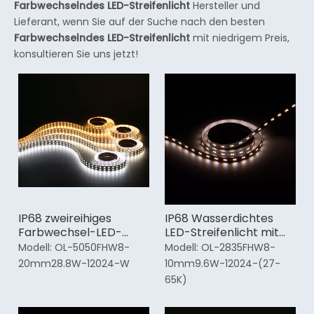
Farbwechselndes LED-Streifenlicht
Hersteller und
Lieferant, wenn Sie auf der Suche nach den besten
Farbwechselndes LED-Streifenlicht
mit niedrigem Preis,
konsultieren Sie uns jetzt!
IP68 zweireihiges
IP68 Wasserdichtes
Farbwechsel-LED-
LED-Streifenlicht mit
Streifenlicht
Farbwechsel
Modell:
OL-5050FHW8-
Modell:
OL-2835FHW8-
20mm28.8W-12024-W
10mm9.6W-12024-(27-
65K)