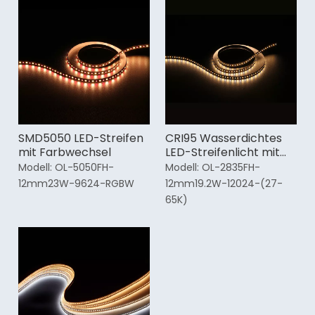
SMD5050 LED-Streifen
CRI95 Wasserdichtes
mit Farbwechsel
LED-Streifenlicht mit
Farbwechsel
Modell:
OL-5050FH-
Modell:
OL-2835FH-
12mm23W-9624-RGBW
12mm19.2W-12024-(27-
65K)