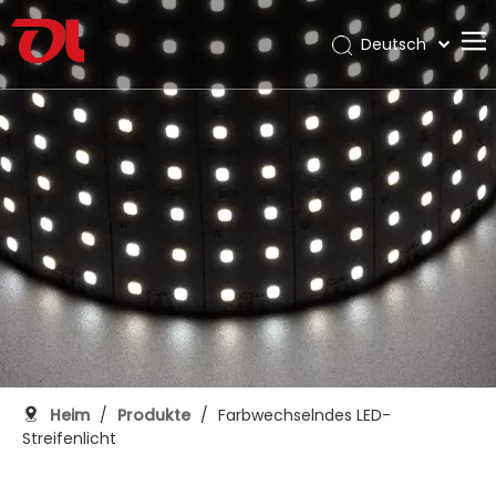
Deutsch
English
Heim
العربية
Français
Über uns
Pусский
Produkte
Español
Anwendung
Português
Italiano
Die Unterstützung
日本語
Download
한국어
Bloggen
Nederlands
Kontakt
Heim
/
Produkte
/
Farbwechselndes LED-
Streifenlicht