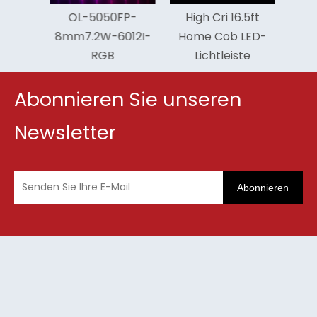
P-
OL-5050FP-
High Cri 16.5ft
W-
8mm7.2W-6012I-
Home Cob LED-
W
RGB
Lichtleiste
Abonnieren Sie unseren
Newsletter
Abonnieren