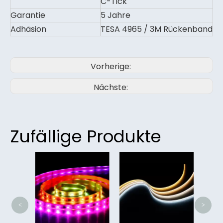
C-Tick
Garantie
5 Jahre
Adhäsion
TESA 4965 / 3M Rückenband
Vorherige:
Nächste:
Zufällige Produkte
Hig
Indo
L
<
>