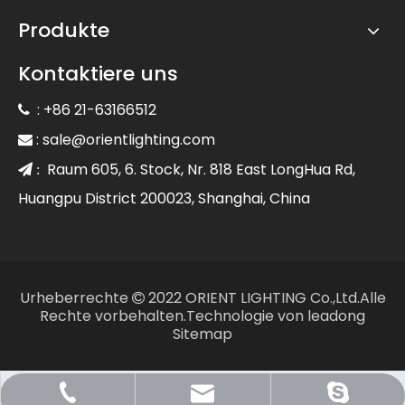
Produkte
Kontaktiere uns
: +86 21-63166512

:
sale@orientlighting.com

Raum 605, 6. Stock, Nr. 818 East LongHua Rd,
 :
Huangpu District 200023, Shanghai, China
Urheberrechte
2022 ORIENT LIGHTING Co.,Ltd.Alle

Rechte vorbehalten.Technologie von
leadong
Sitemap
Sale@orientlighting.com
+86 21 63166512
orientlighting