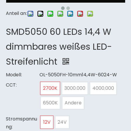
Anteil an:
SMD5050 60 LEDs 14,4 W
dimmbares weißes LED-
Streifenlicht
Modell:
OL-5050FH-10mm14,4W-6024-W
CCT:
2700K
3000.000
4000.000
6500K
Andere
Stromspannu
12V
24V
ng: