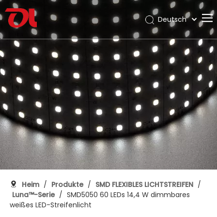
Deutsch
English
Heim
العربية
Français
Über uns
Pусский
Produkte
Español
Anwendung
Português
Italiano
Die Unterstützung
日本語
Download
한국어
Bloggen
Nederlands
Kontakt
Heim
/
Produkte
/
SMD FLEXIBLES LICHTSTREIFEN
/
Luna™-Serie
/
SMD5050 60 LEDs 14,4 W dimmbares
weißes LED-Streifenlicht