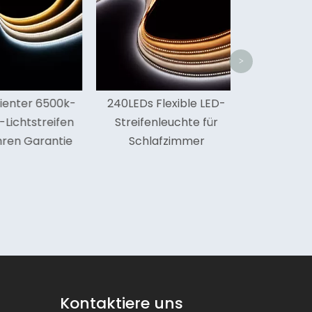
Streife
>
nter 6500k-
240LEDs Flexible LED-
chtstreifen
Streifenleuchte für
en Garantie
Schlafzimmer
Kontaktiere uns