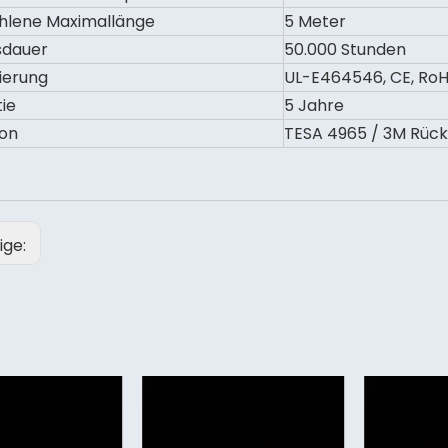
hlene Maximallänge
5 Meter
sdauer
50.000 Stunden
zierung
UL-E464546, CE, RoH
ie
5 Jahre
on
TESA 4965 / 3M Rüc
ige: