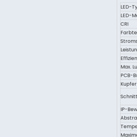
LED-T
LED-M
CRI
Farbt
Strom
Leistu
Effizie
Max. L
PCB-Br
Kupfe
Schnit
IP-Be
Abstra
Tempe
Maxima