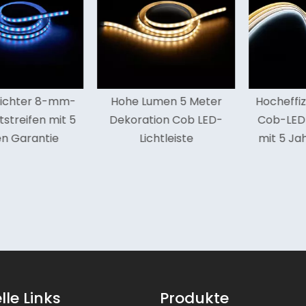
hter 8-mm-
Hohe Lumen 5 Meter
Hocheffizie
reifen mit 5
Dekoration Cob LED-
Cob-LED-Li
Garantie
Lichtleiste
mit 5 Jahr
lle Links
Produkte