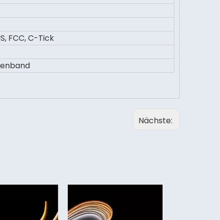
S, FCC, C-Tick
kenband
Nächste:
IP68 zwei
Farbwech