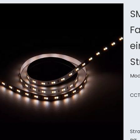
S
F
ei
St
Mode
CCT
Str
ng: