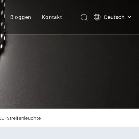
Deutsch
Bloggen
Kontakt
English
العربية
NEON FLEX STRIP LICHT
Villen, Malediven
Français
Pусский
Español
Português
Italiano
日本語
한국어
Nederlands
LED-Streifenleuchte