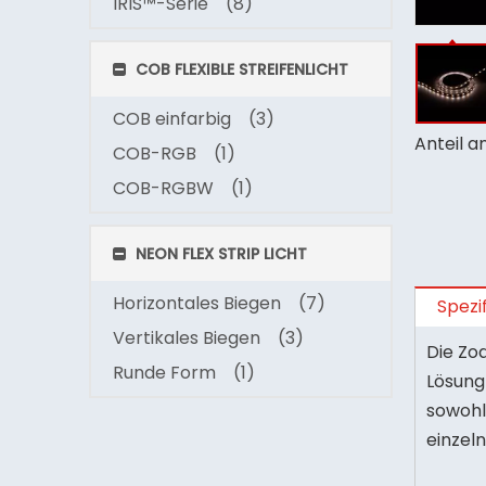
IRIS™-Serie
(8)
COB FLEXIBLE STREIFENLICHT
COB einfarbig
(3)
Anteil an
COB-RGB
(1)
COB-RGBW
(1)
NEON FLEX STRIP LICHT
Horizontales Biegen
(7)
Spezi
Vertikales Biegen
(3)
Die Zo
Runde Form
(1)
Lösung 
sowohl
einzeln