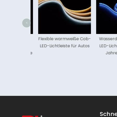
<
n Sie 13 W 12
Flexible warmweiße Cob-
Wasserdic
nstliche
LED-Lichtleiste für Autos
LED-Lichtst
e wasserdichte
Jahren 
ions-LED-
tleiste
Schne