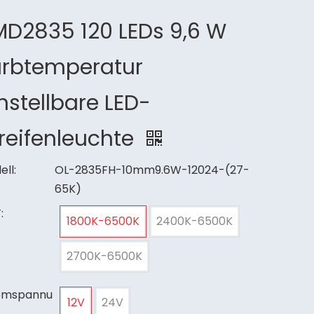
MD2835 120 LEDs 9,6 W
arbtemperatur
nstellbare LED-
reifenleuchte
ll:
OL-2835FH-10mm9.6W-12024-(27-
65K)
:
1800K-6500K
2400K-6500K
2700K-6500K
omspannu
12V
24V