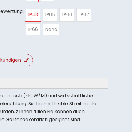
Bewertung:
IP43
IP65
IP66
IP67
IP68
Nano
rkundigen
verbrauch (<10 W/M) und wirtschaftliche
euchtung. Sie finden flexible Streifen, die
rden, z innen füllen.Sie können auch
die Gartendekoration geeignet sind.