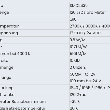
yp
SMD2835
enge
120 LEDs pro Meter
≥90
emperatur
2700K / 3000K / 400
spannung
12 VDC / 24 VDC
ng
9,6 W/M
nz
107LM/W
umen bei 4000 K
516LM/M
eite
10MM
rmenge
2 Unzen.
50MM @ 12V
tlänge
100 mm
wertung
IP43 / IP65 / IP66 / I
hlwinkel
120 Grad
ratur Betriebsminimum
-35℃
le Betriebstemperatur
60℃